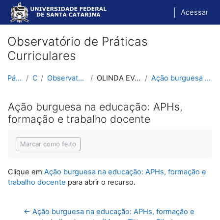
Ir para o conteúdo principal
Acessar
Observatório de Práticas
Curriculares
Página inicial
Cursos
Observatório de Práticas Curriculares
OLINDA EVANGELISTA E MAURO TITTON
Ação burguesa na educação: APHs, formação e trabal...
Ação burguesa na educação: APHs,
formação e trabalho docente
Condições de conclusão
Marcar como feito
Clique em
Ação burguesa na educação: APHs, formação e
trabalho docente
para abrir o recurso.
← Ação burguesa na educação: APHs, formação e 