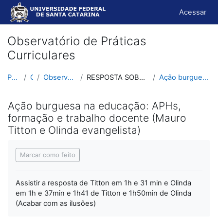
Ir para o conteúdo principal
Acessar
Observatório de Práticas
Curriculares
Página inicial
Cursos
Observatório de Práticas Curriculares
RESPOSTA SOBRE O QUE FAZER AGORA EM MOMENTOS TÃO D...
Ação burguesa na educação: APHs, formação e trabal...
Ação burguesa na educação: APHs,
formação e trabalho docente (Mauro
Titton e Olinda evangelista)
Condições de conclusão
Marcar como feito
Assistir a resposta de Titton em 1h e 31 min e Olinda
em 1h e 37min e 1h41 de Titton e 1h50min de Olinda
(Acabar com as ilusões)