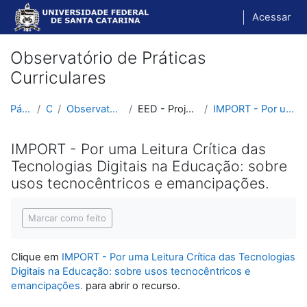
Ir para o conteúdo principal
Acessar
Observatório de Práticas
Curriculares
Página inicial
Cursos
Observatório de Práticas Curriculares
EED - Projeto de Pesquisa (2022-2026)
IMPORT - Por uma Leitura Crítica das Tecnologias D...
IMPORT - Por uma Leitura Crítica das
Tecnologias Digitais na Educação: sobre
usos tecnocêntricos e emancipações.
Condições de conclusão
Marcar como feito
Clique em
IMPORT - Por uma Leitura Crítica das Tecnologias
Digitais na Educação: sobre usos tecnocêntricos e
emancipações.
para abrir o recurso.