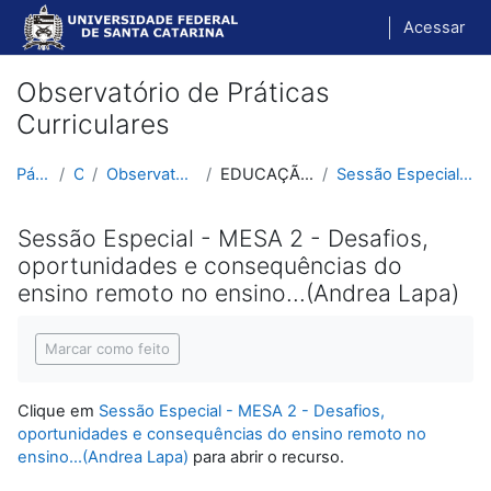
Ir para o conteúdo principal
Acessar
Observatório de Práticas
Curriculares
Página inicial
Cursos
Observatório de Práticas Curriculares
EDUCAÇÃO, CIÊNCIA E TECNOLOGIA
Sessão Especial - MESA 2 - Desafios, oportunidades...
Sessão Especial - MESA 2 - Desafios,
oportunidades e consequências do
ensino remoto no ensino...(Andrea Lapa)
Condições de conclusão
Marcar como feito
Clique em
Sessão Especial - MESA 2 - Desafios,
oportunidades e consequências do ensino remoto no
ensino...(Andrea Lapa)
para abrir o recurso.