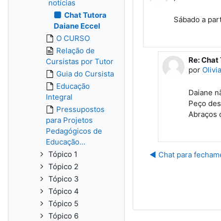
notícias
Chat Tutora
Sábado a part
Daiane Eccel
O CURSO
Relação de
Re: Chat
Em respo
Cursistas por Tutor
por
Olivi
Guia do Cursista
Educação
Daiane nã
Integral
Peço des
Pressupostos
Abraços o
para Projetos
Pedagógicos de
Educação...
Tópico 1
◀︎ Chat para fechame
Tópico 2
Tópico 3
Tópico 4
Tópico 5
Tópico 6