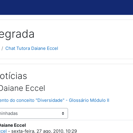
tegrada
Chat Tutora Daiane Eccel
otícias
Daiane Eccel
nto do conceito "Diversidade" - Glossário Módulo II
Daiane Eccel
spostas: 1
ccel
-
sexta-feira, 27 ago. 2010, 10:29