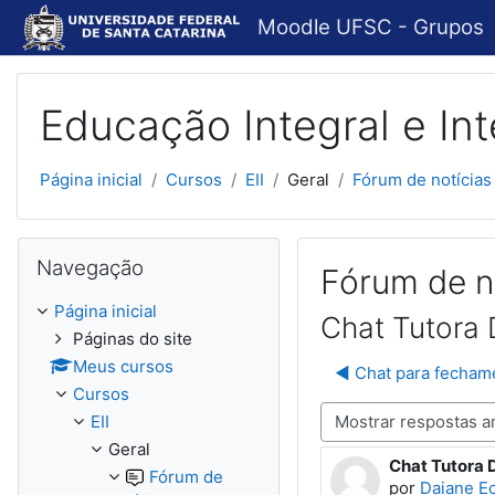
Ir para o conteúdo principal
Moodle UFSC - Grupos
Educação Integral e In
Página inicial
Cursos
EII
Geral
Fórum de notícias
Pular Navegação
Navegação
Fórum de n
Página inicial
Chat Tutora 
Páginas do site
Meus cursos
◀︎ Chat para fechame
Cursos
Modo de visualização
EII
Geral
Chat Tutora 
Número de re
Fórum de
por
Daiane E