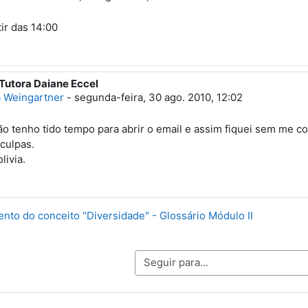
ir das 14:00
 Tutora Daiane Eccel
sta à Daiane Eccel
a Weingartner
-
segunda-feira, 30 ago. 2010, 12:02
o tenho tido tempo para abrir o email e assim fiquei sem me c
culpas.
livia.
nto do conceito "Diversidade" - Glossário Módulo II
Seguir para...