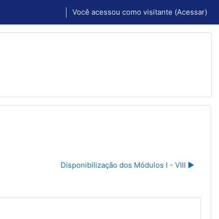
Você acessou como visitante (
Acessar
)
Disponibilização dos Módulos I - VIII ▶︎