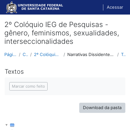
Ir para o conteúdo principal
Acessar
2º Colóquio IEG de Pesquisas -
gênero, feminismos, sexualidades,
interseccionalidades
Página inicial
Cursos
2º Colóquio IEG de Pesquisas
Narrativas Dissidentes: Teatro, Arte e Resistência...
Textos
Textos
Condições de conclusão
Marcar como feito
Download da pasta