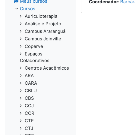
Meus cursos
Coordenador:
Barbar
Cursos
Auriculoterapia
Análise e Projeto
Campus Araranguá
Campus Joinville
Coperve
Espaços
Colaborativos
Centros Acadêmicos
ARA
CARA
CBLU
CBS
CCJ
CCR
CTE
CTJ