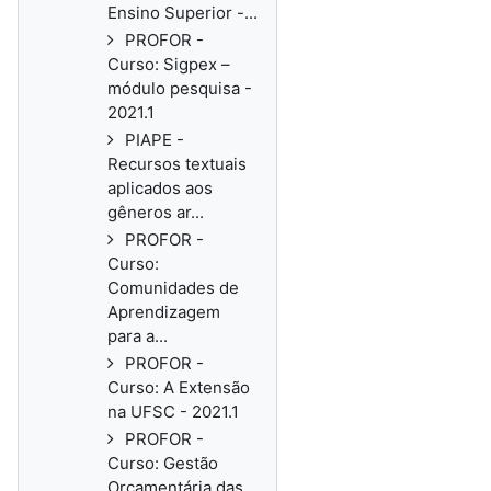
Ensino Superior -...
PROFOR -
Curso: Sigpex –
módulo pesquisa -
2021.1
PIAPE -
Recursos textuais
aplicados aos
gêneros ar...
PROFOR -
Curso:
Comunidades de
Aprendizagem
para a...
PROFOR -
Curso: A Extensão
na UFSC - 2021.1
PROFOR -
Curso: Gestão
Orçamentária das