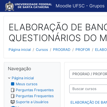
Ir para o conteúdo principal
Moodle UFSC - Grupos
ELABORAÇÃO DE BANC
QUESTIONÁRIOS DO M
Página inicial
Cursos
PROGRAD
PROFOR
ELABO
Pular Navegação
Navegação
Categorias de Cursos
Página inicial
Meus cursos
Perguntas Frequentes
Buscar cursos
Perguntas Frequentes
Suporte a Usuários
ELABORAÇÃO DE BA