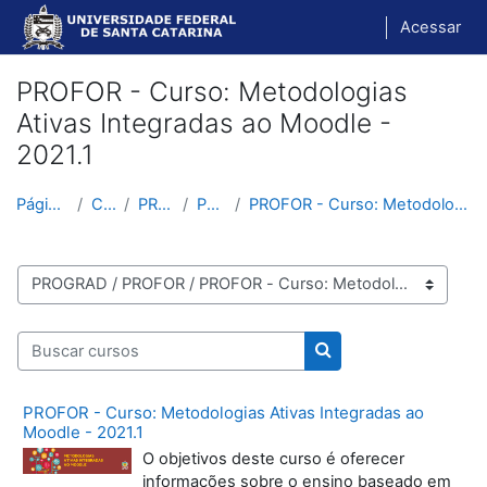
Ir para o conteúdo principal
Acessar
PROFOR - Curso: Metodologias
Ativas Integradas ao Moodle -
2021.1
Página inicial
Cursos
PROGRAD
PROFOR
PROFOR - Curso: Metodologias Ativas Integradas ao ...
Categorias de Cursos
Buscar cursos
Buscar cursos
PROFOR - Curso: Metodologias Ativas Integradas ao
Moodle - 2021.1
O objetivos deste curso é oferecer
informações sobre o ensino baseado em