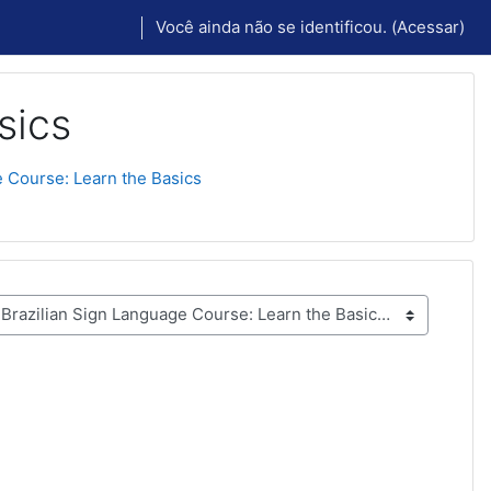
Você ainda não se identificou. (
Acessar
)
sics
e Course: Learn the Basics