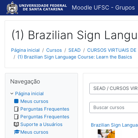
Ir para o conteúdo principal
Moodle UFSC - Grupos
(1) Brazilian Sign Lang
Página inicial
Cursos
SEAD
CURSOS VIRTUAIS DE E
(1) Brazilian Sign Language Course: Learn the Basics
Pular Navegação
Navegação
Categorias de Cursos
Página inicial
Meus cursos
Perguntas Frequentes
Buscar cursos
Perguntas Frequentes
Suporte a Usuários
Brazilian Sign Langua
Meus cursos