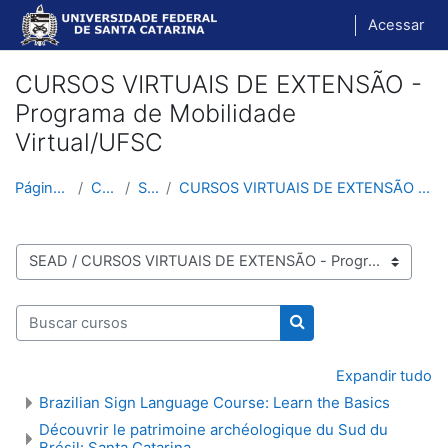
Ir para o conteúdo principal
Acessar
CURSOS VIRTUAIS DE EXTENSÃO -
Programa de Mobilidade
Virtual/UFSC
Página inicial
Cursos
SEAD
CURSOS VIRTUAIS DE EXTENSÃO - Programa de Mobilida...
Categorias de Cursos
Buscar cursos
Buscar cursos
Expandir tudo
Brazilian Sign Language Course: Learn the Basics
Découvrir le patrimoine archéologique du Sud du
Brésil: Santa Catarina