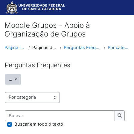
Ir para o conteúdo principal
Moodle Grupos - Apoio à
Organização de Grupos
Página inicial
Páginas do site
Perguntas Frequentes
Por categoria
Perguntas Frequentes
Exportar itens
...
Navegar usando este índice
Buscar
Buscar
Buscar em todo o texto