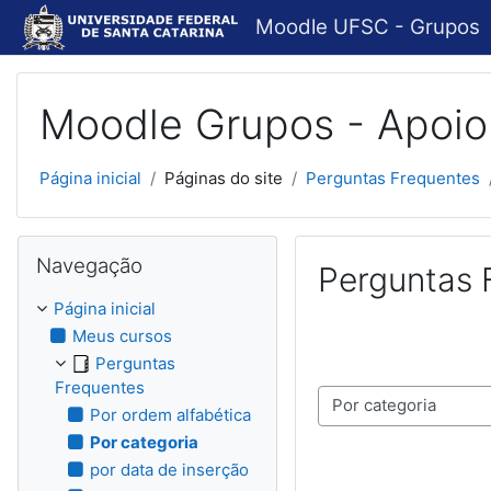
Ir para o conteúdo principal
Moodle UFSC - Grupos
Moodle Grupos - Apoio
Página inicial
Páginas do site
Perguntas Frequentes
Pular Navegação
Navegação
Perguntas 
Página inicial
Meus cursos
Perguntas
Frequentes
Navegar usando este índice
Por ordem alfabética
Por categoria
por data de inserção