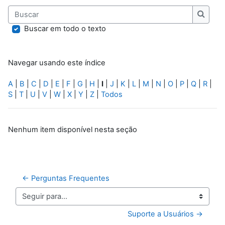
Buscar
Buscar
Buscar em todo o texto
Navegar usando este índice
A
|
B
|
C
|
D
|
E
|
F
|
G
|
H
|
I
|
J
|
K
|
L
|
M
|
N
|
O
|
P
|
Q
|
R
|
S
|
T
|
U
|
V
|
W
|
X
|
Y
|
Z
|
Todos
Nenhum item disponível nesta seção
← Perguntas Frequentes
Seguir para...
Suporte a Usuários →