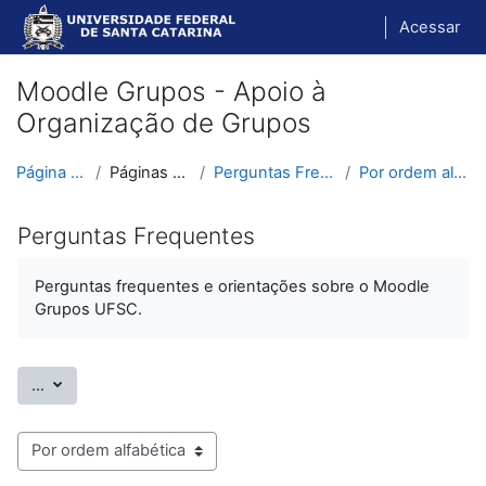
Ir para o conteúdo principal
Acessar
Moodle Grupos - Apoio à
Organização de Grupos
Página inicial
Páginas do site
Perguntas Frequentes
Por ordem alfabética
Perguntas Frequentes
Perguntas frequentes e orientações sobre o Moodle
Grupos UFSC.
Exportar itens
...
Navegar usando este índice