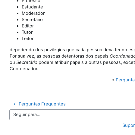
Professor
Estudante
Moderador
Secretário
Editor
Tutor
Leitor
depedendo dos privilégios que cada pessoa deva ter no es
Por sua vez, as pessoas detentoras dos papeis
Coordenado
ou
Secretário
podem atribuir papeis a outras pessoas, exce
Coordenador.
»
Pergunta
← Perguntas Frequentes
Seguir para...
Supor