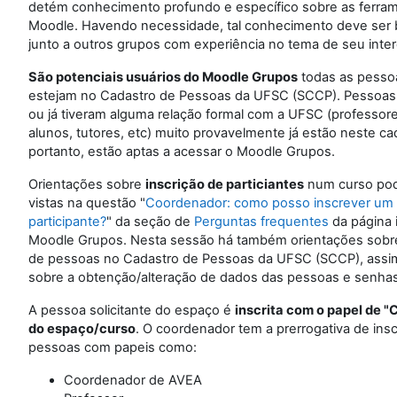
detém conhecimento profundo e específico sobre as ferra
Moodle. Havendo necessidade, tal conhecimento deve ser
junto a outros grupos com experiência no tema de seu inte
São potenciais usuários do Moodle Grupos
todas as pesso
estejam no Cadastro de Pessoas da UFSC (SCCP). Pessoa
ou já tiveram alguma relação formal com a UFSC (professore
alunos, tutores, etc) muito provavelmente já estão neste ca
portanto, estão aptas a acessar o Moodle Grupos.
Orientações sobre
inscrição de particiantes
num curso po
vistas na questão "
Coordenador: como posso inscrever um
participante?
" da seção de
Perguntas frequentes
da página i
Moodle Grupos. Nesta sessão há também orientações sobre
de pessoas no Cadastro de Pessoas da UFSC (SCCP), ass
sobre a obtenção/alteração de dados das pessoas e senha
A pessoa solicitante do espaço é
inscrita com o papel de 
do espaço/curso
. O coordenador tem a prerrogativa de ins
pessoas com papeis como:
Coordenador de AVEA