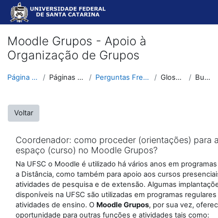
Ir para o conteúdo principal
Moodle Grupos - Apoio à
Organização de Grupos
Página inicial
Páginas do site
Perguntas Frequentes
Glossários
Buscar
Voltar
Coordenador: como proceder (orientações) para a
espaço (curso) no Moodle Grupos?
Na UFSC o Moodle é utilizado há vários anos em programa
a Distância, como também para apoio aos cursos presenciai
atividades de pesquisa e de extensão. Algumas implantaçõ
disponíveis na UFSC são utilizadas em programas regulares
atividades de ensino. O
Moodle Grupos
, por sua vez, ofere
oportunidade para outras funções e atividades tais como: