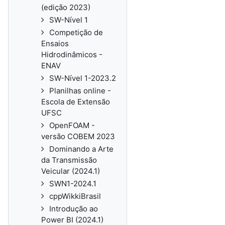
(edição 2023)
SW-Nível 1
Competição de
Ensaios
Hidrodinâmicos -
ENAV
SW-Nível 1-2023.2
Planilhas online -
Escola de Extensão
UFSC
OpenFOAM -
versão COBEM 2023
Dominando a Arte
da Transmissão
Veicular (2024.1)
SWN1-2024.1
cppWikkiBrasil
Introdução ao
Power BI (2024.1)