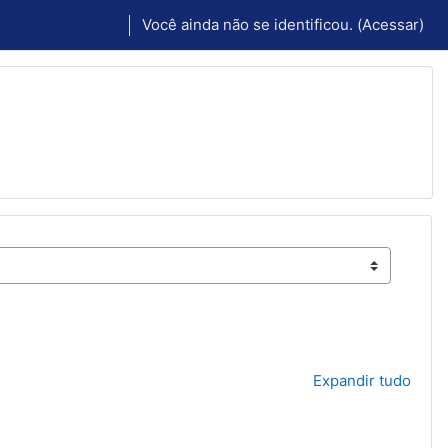
Você ainda não se identificou. (
Acessar
)
Expandir tudo