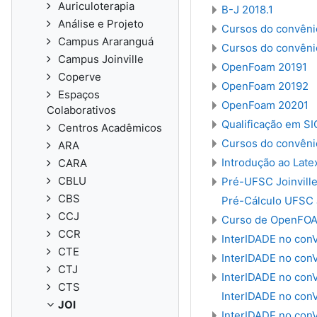
Auriculoterapia
B-J 2018.1
Análise e Projeto
Cursos do convênio
Campus Araranguá
Cursos do convênio
Campus Joinville
OpenFoam 20191
Coperve
OpenFoam 20192
Espaços
OpenFoam 20201
Colaborativos
Qualificação em SI
Centros Acadêmicos
Cursos do convêni
ARA
Introdução ao Late
CARA
CBLU
Pré-UFSC Joinvill
CBS
Pré-Cálculo UFSC J
CCJ
Curso de OpenFOAM
CCR
InterIDADE no con
CTE
InterIDADE no con
CTJ
InterIDADE no conV
CTS
InterIDADE no con
JOI
InterIDADE no con