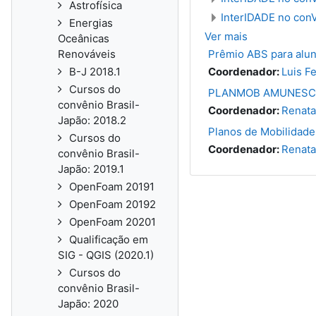
Astrofísica
InterIDADE no conV
Energias
Ver mais
Oceânicas
Renováveis
Prêmio ABS para alun
B-J 2018.1
Coordenador:
Luis F
Cursos do
PLANMOB AMUNESC 
convênio Brasil-
Coordenador:
Renata
Japão: 2018.2
Planos de Mobilidade
Cursos do
Coordenador:
Renata
convênio Brasil-
Japão: 2019.1
OpenFoam 20191
OpenFoam 20192
OpenFoam 20201
Qualificação em
SIG - QGIS (2020.1)
Cursos do
convênio Brasil-
Japão: 2020