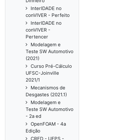
Dinheiro
InterIDADE no
conVIVER - Perfeito
InterIDADE no
conVIVER -
Pertencer
Modelagem e
Teste SW Automotivo
(2021)
Curso Pré-Cálculo
UFSC-Joinville
2021/1
Mecanismos de
Desgastes (2021.1)
Modelagem e
Teste SW Automotivo
- 2a ed
OpenFOAM - 4a
Edição
CRFD - UFPS -