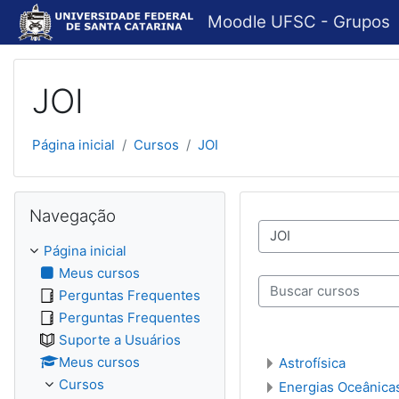
Ir para o conteúdo principal
Moodle UFSC - Grupos
JOI
Página inicial
Cursos
JOI
Pular Navegação
Navegação
Categorias de Cursos
Página inicial
Meus cursos
Perguntas Frequentes
Buscar cursos
Perguntas Frequentes
Suporte a Usuários
Meus cursos
Astrofísica
Cursos
Energias Oceânica