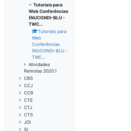
Tutoriais para
Web Conferências
(NUCONDI-BLU -
TWC...
Tutoriais para
Web
Conferências
(NUCONDI-BLU -
TWC...
Atividades
Remotas 2020.1
CBS
CCJ
CCR
CTE
CTJ
CTS
JOI
SI