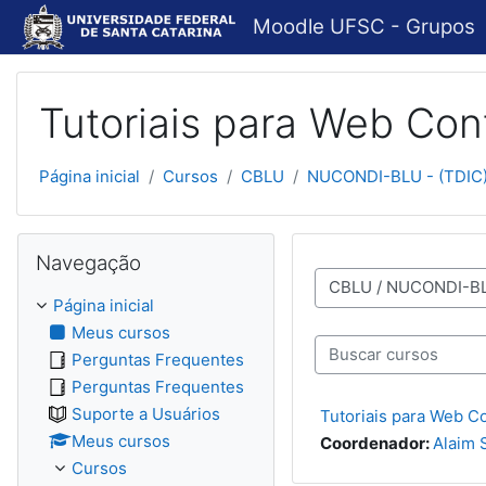
Ir para o conteúdo principal
Moodle UFSC - Grupos
Tutoriais para Web Co
Página inicial
Cursos
CBLU
NUCONDI-BLU - (TDIC
Pular Navegação
Navegação
Categorias de Cursos
Página inicial
Meus cursos
Perguntas Frequentes
Buscar cursos
Perguntas Frequentes
Suporte a Usuários
Tutoriais para Web 
Meus cursos
Coordenador:
Alaim 
Cursos