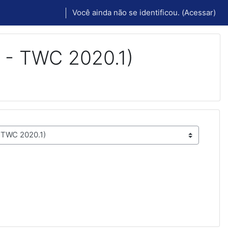
Você ainda não se identificou. (
Acessar
)
 - TWC 2020.1)