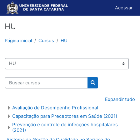
Ir para o conteúdo principal
Acessar
HU
Página inicial
Cursos
HU
Categorias de Cursos
Buscar cursos
Buscar cursos
Expandir tudo
Avaliação de Desempenho Profissional
Capacitação para Preceptores em Saúde (2021)
Prevenção e controle de infecções hospitalares
(2021)
Sistema de Gestão da Qualidade no Serviço de