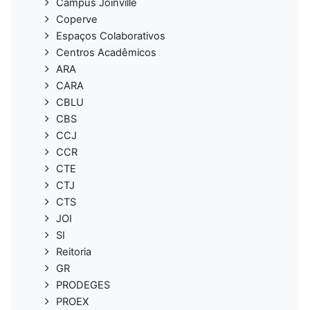
Campus Joinville
Coperve
Espaços Colaborativos
Centros Acadêmicos
ARA
CARA
CBLU
CBS
CCJ
CCR
CTE
CTJ
CTS
JOI
SI
Reitoria
GR
PRODEGES
PROEX