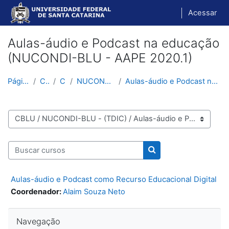
Ir para o conteúdo principal
Acessar
Aulas-áudio e Podcast na educação
(NUCONDI-BLU - AAPE 2020.1)
Página inicial
Cursos
CBLU
NUCONDI-BLU - (TDIC)
Aulas-áudio e Podcast na educação (NUCONDI-BLU - A...
Categorias de Cursos
Buscar cursos
Buscar cursos
Aulas-áudio e Podcast como Recurso Educacional Digital
Coordenador:
Alaim Souza Neto
Pular Navegação
Navegação