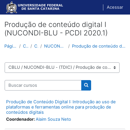
Ir para o conteúdo principal
Acessar
Produção de conteúdo digital I
(NUCONDI-BLU - PCDI 2020.1)
Página inicial
Cursos
CBLU
NUCONDI-BLU - (TDIC)
Produção de conteúdo digital I (NUCONDI-BLU - PCDI...
Categorias de Cursos
Buscar cursos
Buscar cursos
Produção de Conteúdo Digital I: Introdução ao uso de
plataformas e ferramentas online para produção de
conteúdos digitais
Coordenador:
Alaim Souza Neto