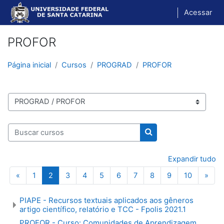
Ir para o conteúdo principal
Acessar
PROFOR
Página inicial
Cursos
PROGRAD
PROFOR
Categorias de Cursos
Buscar cursos
Buscar cursos
Expandir tudo
Página anterior
Página 1
Página 2
Página 3
Página 4
Página 5
Página 6
Página 7
Página 8
Página 9
Página 1
Próx
«
1
2
3
4
5
6
7
8
9
10
»
PIAPE - Recursos textuais aplicados aos gêneros
artigo científico, relatório e TCC - Fpolis 2021.1
PROFOR - Curso: Comunidades de Aprendizagem