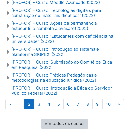
[PROFOR] - Curso Moodle Avançado (2022)
[PROFOR] - Curso 'Tecnologias digitais para
construção de materiais didáticos' (2022)
[PROFOR] - Curso 'Ações de permanência
estudantil e combate à evasão' (2022)
[PROFOR] - Curso "Estudantes com deficiência na
universidade" (2022)
[PROFOR] - Curso 'Introdução ao sistema e
plataforma SIGPEX' (2022)
[PROFOR] - Curso 'Submissão ao Comitê de Ética
em Pesquisa' (2022)
[PROFOR] - Curso Práticas Pedagógicas e
metodologias na educação jurídica (2022)
[PROFOR] - Curso: Introdução à Ética do Servidor
Público Federal (2022)
Página anterior
Página 1
Página 2
Página 3
Página 4
Página 5
Página 6
Página 7
Página 8
Página 9
Página 1
Próx
«
1
2
3
4
5
6
7
8
9
10
»
Ver todos os cursos