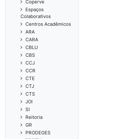
Coperve
Espaços
Colaborativos
Centros Acadêmicos
ARA
CARA
CBLU
CBS
CCJ
CCR
CTE
CTJ
CTS
JOI
SI
Reitoria
GR
PRODEGES