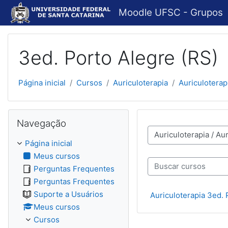
Ir para o conteúdo principal
Moodle UFSC - Grupos
3ed. Porto Alegre (RS)
Página inicial
Cursos
Auriculoterapia
Auriculoterap
Pular Navegação
Navegação
Categorias de Cursos
Página inicial
Meus cursos
Perguntas Frequentes
Buscar cursos
Perguntas Frequentes
Suporte a Usuários
Auriculoterapia 3ed. 
Meus cursos
Cursos