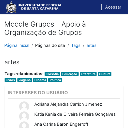
Ir para o conteúdo principal
Acessar
Moodle Grupos - Apoio à
Organização de Grupos
Página inicial
Páginas do site
Tags
artes
artes
Tags relacionadas:
Filosofia
Educação
Literatura
Cultura
Livros
viagens
Cinema
Política
INTERESSES DO USUÁRIO
Adriana Alejandra Carrion Jimenez
Katia Kenia de Oliveira Ferreira Gonçalves
Ana Carina Baron Engerroff