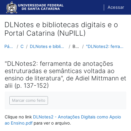
Ir para o conteúdo principal
Acessar
DLNotes e bibliotecas digitais e o
Portal Catarina (NuPILL)
Página inicial
Cursos
DLNotes e bibliotecas digitais e o Portal Catarina...
BIBLIOTECA
"DLNotes2: ferramenta de anotações estruturadas e ...
"DLNotes2: ferramenta de anotações
estruturadas e semânticas voltada ao
ensino de literatura", de Adiel Mittmann et
alii (p. 137-152)
Condições de conclusão
Marcar como feito
Clique no link
DLNotes2 - Anotações Digitais como Apoio
ao Ensino.pdf
para ver o arquivo.