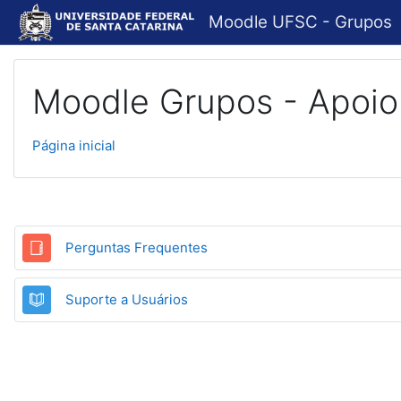
Ir para o conteúdo principal
Moodle UFSC - Grupos
Moodle Grupos - Apoio
Página inicial
Glossário
Perguntas Frequentes
Livro
Suporte a Usuários