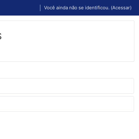
Você ainda não se identificou. (
Acessar
)
s