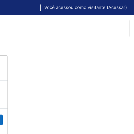
Você acessou como visitante (
Acessar
)