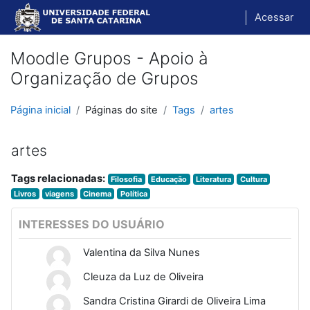
Ir para o conteúdo principal
Acessar
Moodle Grupos - Apoio à
Organização de Grupos
Página inicial
Páginas do site
Tags
artes
artes
Tags relacionadas:
Filosofia
Educação
Literatura
Cultura
Livros
viagens
Cinema
Política
INTERESSES DO USUÁRIO
Valentina da Silva Nunes
Cleuza da Luz de Oliveira
Sandra Cristina Girardi de Oliveira Lima