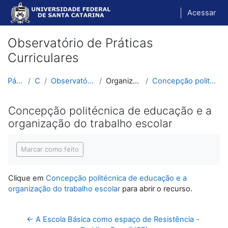
Ir para o conteúdo principal
Acessar
Observatório de Práticas
Curriculares
Página inicial
Cursos
Observatório de Práticas Curriculares
Organização Escolar e Didática
Concepção politécnica de educação e a organização ...
Concepção politécnica de educação e a
organização do trabalho escolar
Condições de conclusão
Marcar como feito
Clique em
Concepção politécnica de educação e a
organização do trabalho escolar
para abrir o recurso.
← A Escola Básica como espaço de Resistência - 