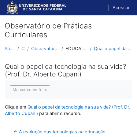
Ir para o conteúdo principal
Acessar
Observatório de Práticas
Curriculares
Página inicial
Cursos
Observatório de Práticas Curriculares
EDUCAÇÃO E TECNOLOGIAS
Qual o papel da tecnologia na sua vida? (Prof. Dr....
Qual o papel da tecnologia na sua vida?
(Prof. Dr. Alberto Cupani)
Condições de conclusão
Marcar como feito
Clique em
Qual o papel da tecnologia na sua vida? (Prof. Dr.
Alberto Cupani)
para abrir o recurso.
← A evolução das tecnologias na educação