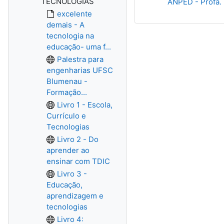
TECNOLOGIAS
ANPED - Profa.
excelente
demais - A
tecnologia na
educação- uma f...
Palestra para
engenharias UFSC
Blumenau -
Formação...
Livro 1 - Escola,
Currículo e
Tecnologias
Livro 2 - Do
aprender ao
ensinar com TDIC
Livro 3 -
Educação,
aprendizagem e
tecnologias
Livro 4: