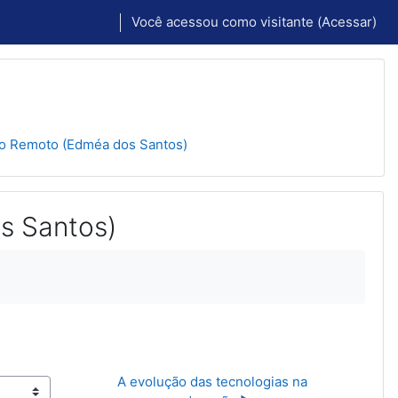
Você acessou como visitante (
Acessar
)
no Remoto (Edméa dos Santos)
s Santos)
A evolução das tecnologias na 