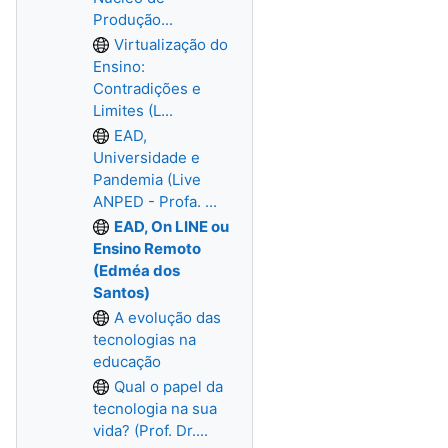
Produção...
Virtualização do
Ensino:
Contradições e
Limites (L...
EAD,
Universidade e
Pandemia (Live
ANPED - Profa. ...
EAD, On LINE ou
Ensino Remoto
(Edméa dos
Santos)
A evolução das
tecnologias na
educação
Qual o papel da
tecnologia na sua
vida? (Prof. Dr....