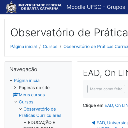
Ir para o conteúdo principal
Moodle UFSC - Grupos
Observatório de Prática
Página inicial
Cursos
Observatório de Práticas Curric
Pular Navegação
Navegação
EAD, On LI
Página inicial
Condições de concl
Páginas do site
Marcar como feito
Meus cursos
Cursos
Clique em
EAD, On LI
Observatório de
Práticas Curriculares
EDUCAÇÃO E
◀︎ EAD, Universid