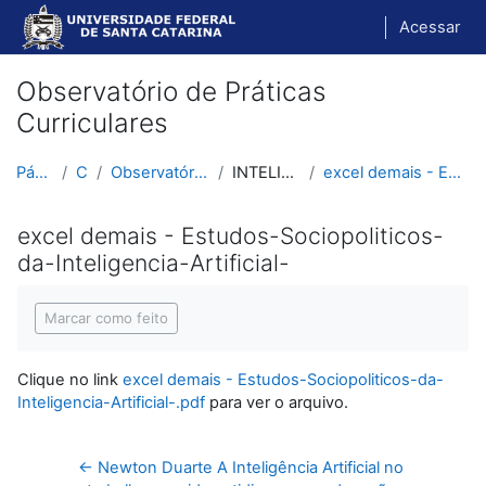
Ir para o conteúdo principal
Acessar
Observatório de Práticas
Curriculares
Página inicial
Cursos
Observatório de Práticas Curriculares
INTELIGÊNCIA ARTIFICIAL
excel demais - Estudos-Sociopoliticos-da-Inteligen...
excel demais - Estudos-Sociopoliticos-
da-Inteligencia-Artificial-
Condições de conclusão
Marcar como feito
Clique no link
excel demais - Estudos-Sociopoliticos-da-
Inteligencia-Artificial-.pdf
para ver o arquivo.
← Newton Duarte A Inteligência Artificial no 