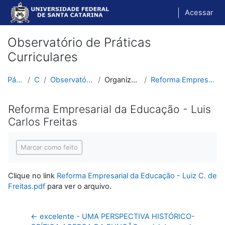
Ir para o conteúdo principal
Acessar
Observatório de Práticas
Curriculares
Página inicial
Cursos
Observatório de Práticas Curriculares
Organização Escolar e Didática
Reforma Empresarial da Educação - Luis Carlos Freitas
Reforma Empresarial da Educação - Luis
Carlos Freitas
Condições de conclusão
Marcar como feito
Clique no link
Reforma Empresarial da Educação - Luiz C. de
Freitas.pdf
para ver o arquivo.
← excelente - UMA PERSPECTIVA HISTÓRICO-