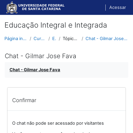
Ir para o conteúdo principal
Acessar
Educação Integral e Integrada
Página inicial
Cursos
EII
Tópico 10
Chat - Gilmar Jose Fava
Chat - Gilmar Jose Fava
Chat - Gilmar Jose Fava
Confirmar
O chat não pode ser acessado por visitantes